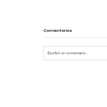
Comentarios
Escribir un comentario...
BRINDIS FIN DE AÑO,
ENTREGA DE
DIPLOMAS
ACADÉMICOS Y
MIEMBROS
CONCURRENTES.
Política de Privacidad
© 2035 por VOID. Desarrollado y protegido por
Wix