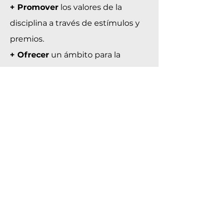
+ Promover
los valores de la
disciplina a través de estímulos y
premios.
+ Ofrecer
un ámbito para la
discusión y la exposición pública
de ideas libre de
condicionamientos.
+ Promover
el cuidado del
patrimonio arquitectónico,
urbanístico y paisajístico.
+ Mantener
representatividad en
todo el territorio argentino.